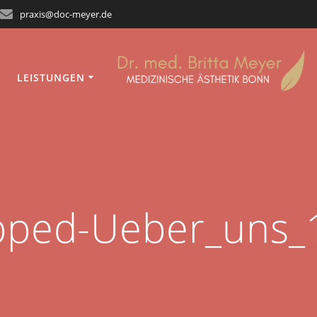
praxis@doc-meyer.de
LEISTUNGEN
pped-Ueber_uns_1