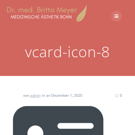
vcard-icon-8
von
admin
in
an Dezember 1, 2020
0